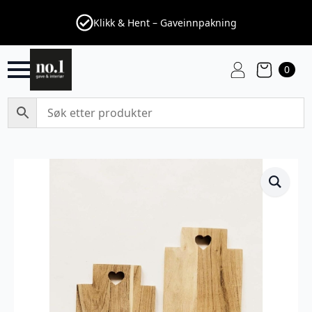
Klikk & Hent – Gaveinnpakning
0