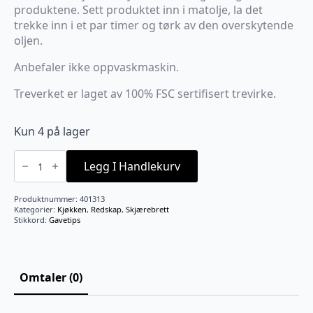
produktene. Sett produktet inn i matolje, la det
trekke inn i et par timer og tørk av den overskytende
oljen.
Anbefaler ikke oppvaskmaskin.
Treverket er laget av 100% FSC sertifisert trevirke.
Kun 4 på lager
Skjærebrett
med
Legg I Handlekurv
hjerte
35x20
antall
Produktnummer:
401313
Kategorier:
Kjøkken
,
Redskap
,
Skjærebrett
Stikkord:
Gavetips
Omtaler (0)