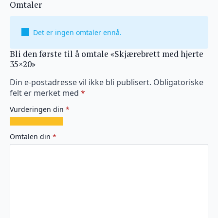
Omtaler
Det er ingen omtaler ennå.
Bli den første til å omtale «Skjærebrett med hjerte
35×20»
Din e-postadresse vil ikke bli publisert.
Obligatoriske
felt er merket med
*
Vurderingen din
*
1
2
3
4
5
av
av
av
av
av
Omtalen din
*
5
5
5
5
5
stjerner
stjerner
stjerner
stjerner
stjerner