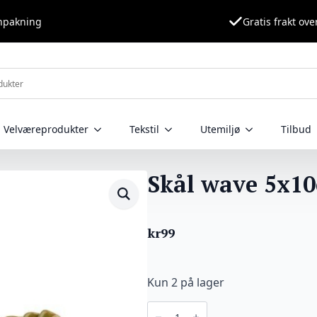
nnpakning
Gratis frakt ove
Velværeprodukter
Tekstil
Utemiljø
Tilbud
Skål wave 5x1
kr
99
Kun 2 på lager
Skål
wave