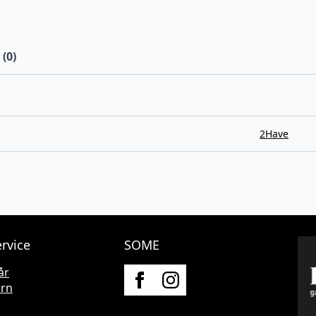
(0)
2Have
rvice
SOME
år
ern