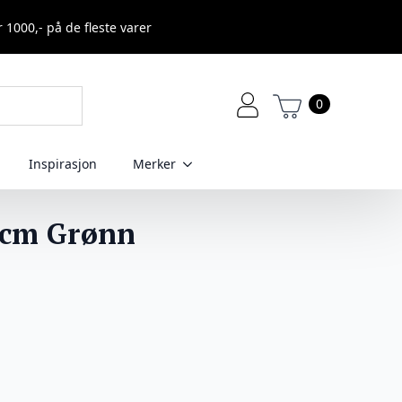
r 1000,- på de fleste varer
0
Inspirasjon
Merker
0cm Grønn