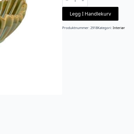
5x10cm
Grønn
antall
Legg I Handlekurv
Produktnummer:
2918
Kategori:
Interiør