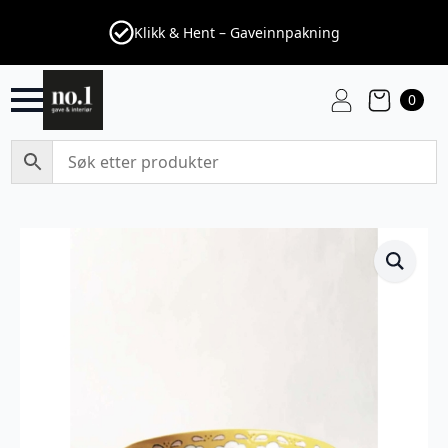
Klikk & Hent – Gaveinnpakning
0