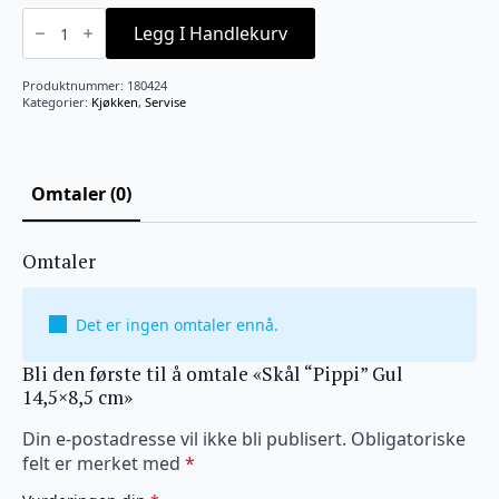
Skål
"Pippi"
Legg I Handlekurv
Gul
14,5x8,5
cm
Produktnummer:
180424
antall
Kategorier:
Kjøkken
,
Servise
Omtaler (0)
Omtaler
Det er ingen omtaler ennå.
Bli den første til å omtale «Skål “Pippi” Gul
14,5×8,5 cm»
Din e-postadresse vil ikke bli publisert.
Obligatoriske
felt er merket med
*