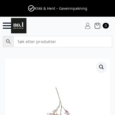
Klikk & Hent – Gaveinnpakning
0