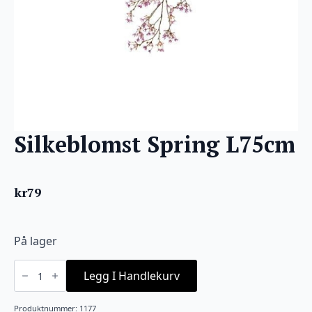
Silkeblomst Spring L75cm
kr
79
På lager
Silkeblomst
Spring
Legg I Handlekurv
L75cm
antall
Produktnummer:
1177