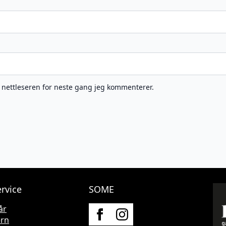
e nettleseren for neste gang jeg kommenterer.
rvice
SOME
år
ern