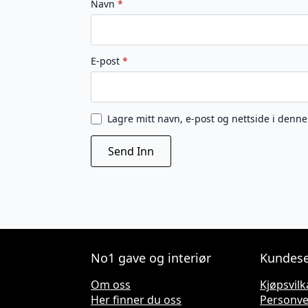
Navn
*
E-post
*
Lagre mitt navn, e-post og nettside i denn
No1 gave og interiør
Kundese
Om oss
Kjøpsvilk
Her finner du oss
Personv