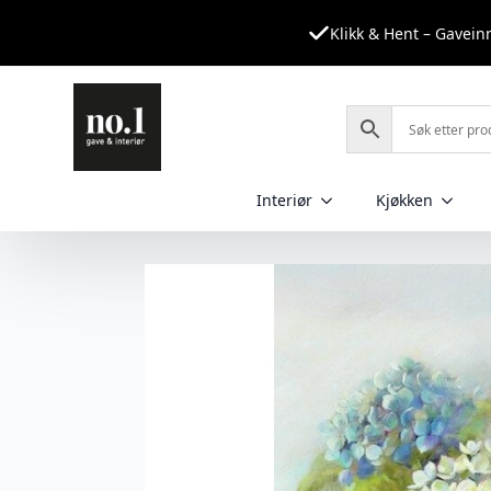
Klikk & Hent – Gavei
Interiør
Kjøkken