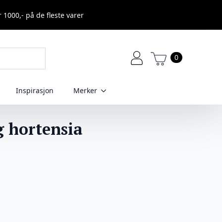
r 1000,- på de fleste varer
0
Inspirasjon
Merker
g hortensia