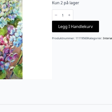
Kun 2 på lager
Serviett
middag
hortensia
antall
Legg I Handlekurv
Produktnummer:
11119560
Kategorier:
Interiø