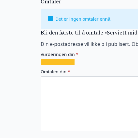
Omtaler
Det er ingen omtaler ennå.
Bli den første til å omtale «Serviett mi
Din e-postadresse vil ikke bli publisert.
Ob
Vurderingen din
*
1
2
3
4
5
av
av
av
av
av
Omtalen din
*
5
5
5
5
5
stjerner
stjerner
stjerner
stjerner
stjerner