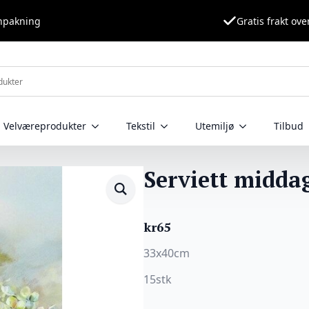
nnpakning
Gratis frakt ove
Velværeprodukter
Tekstil
Utemiljø
Tilbud
Serviett midda
kr
65
33x40cm
15stk