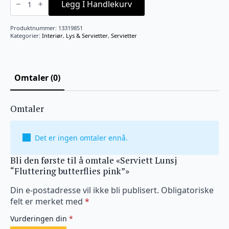
Lunsj
Legg I Handlekurv
"Fluttering
butterflies
pink"
Produktnummer:
13319851
antall
Kategorier:
Interiør
,
Lys & Servietter
,
Servietter
Omtaler (0)
Omtaler
Det er ingen omtaler ennå.
Bli den første til å omtale «Serviett Lunsj
“Fluttering butterflies pink”»
Din e-postadresse vil ikke bli publisert.
Obligatoriske
felt er merket med
*
Vurderingen din
*