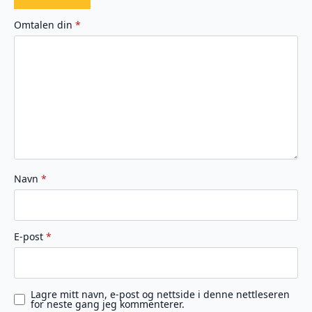
1
2
3
4
5
av
av
av
av
av
Omtalen din
*
5
5
5
5
5
stjerner
stjerner
stjerner
stjerner
stjerner
Navn
*
E-post
*
Lagre mitt navn, e-post og nettside i denne nettleseren
for neste gang jeg kommenterer.