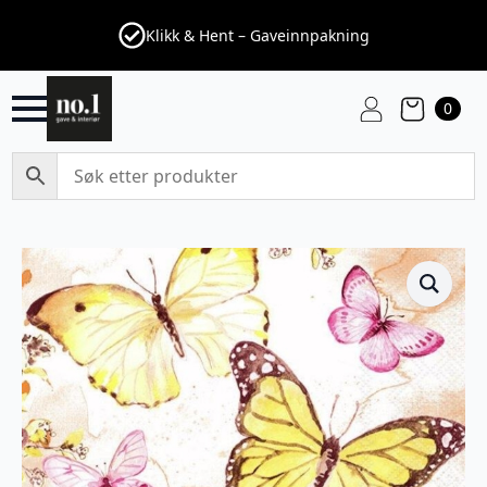
Klikk & Hent – Gaveinnpakning
0