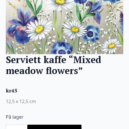
Serviett kaffe “Mixed
meadow flowers”
kr
45
12,5 x 12,5 cm
På lager
Serviett