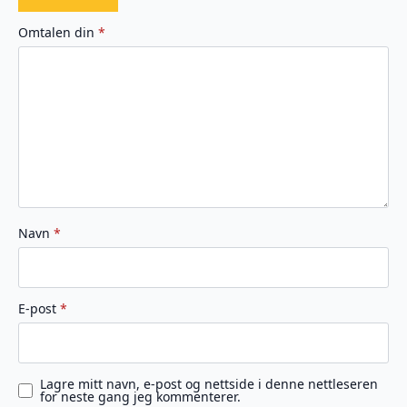
1
2
3
4
5
av
av
av
av
av
Omtalen din
*
5
5
5
5
5
stjerner
stjerner
stjerner
stjerner
stjerner
Navn
*
E-post
*
Lagre mitt navn, e-post og nettside i denne nettleseren
for neste gang jeg kommenterer.