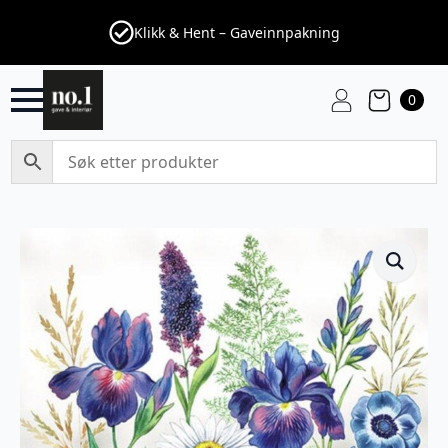
Klikk & Hent – Gaveinnpakning
0