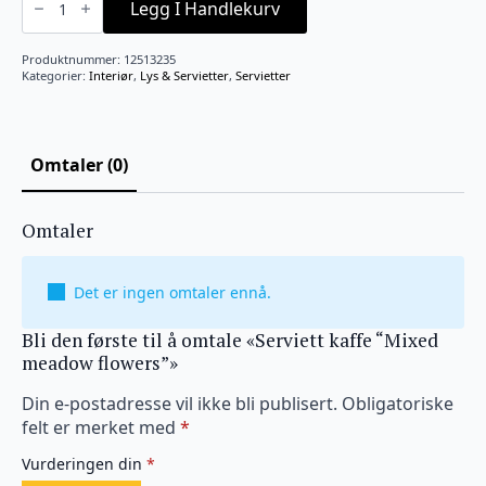
kaffe
Legg I Handlekurv
"Mixed
meadow
flowers"
Produktnummer:
12513235
antall
Kategorier:
Interiør
,
Lys & Servietter
,
Servietter
Omtaler (0)
Omtaler
Det er ingen omtaler ennå.
Bli den første til å omtale «Serviett kaffe “Mixed
meadow flowers”»
Din e-postadresse vil ikke bli publisert.
Obligatoriske
felt er merket med
*
Vurderingen din
*