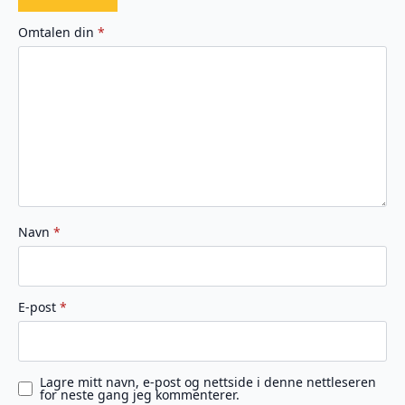
1
2
3
4
5
av
av
av
av
av
Omtalen din
*
5
5
5
5
5
stjerner
stjerner
stjerner
stjerner
stjerner
Navn
*
E-post
*
Lagre mitt navn, e-post og nettside i denne nettleseren
for neste gang jeg kommenterer.