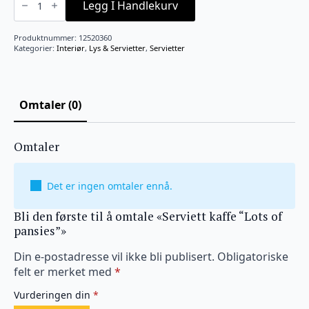
kaffe
Legg I Handlekurv
"Lots
of
pansies"
Produktnummer:
12520360
antall
Kategorier:
Interiør
,
Lys & Servietter
,
Servietter
Omtaler (0)
Omtaler
Det er ingen omtaler ennå.
Bli den første til å omtale «Serviett kaffe “Lots of
pansies”»
Din e-postadresse vil ikke bli publisert.
Obligatoriske
felt er merket med
*
Vurderingen din
*