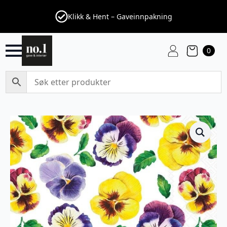
Klikk & Hent – Gaveinnpakning
0