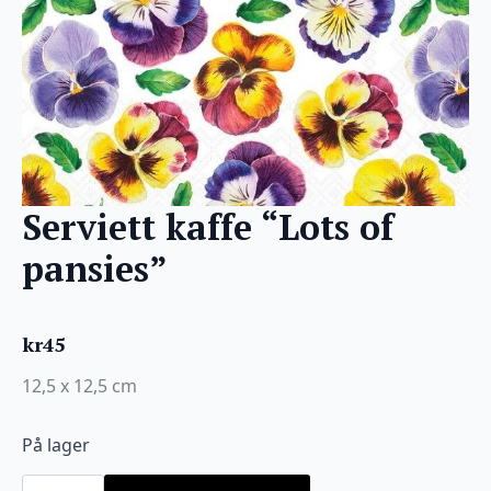
Serviett kaffe “Lots of
pansies”
kr
45
12,5 x 12,5 cm
På lager
Serviett