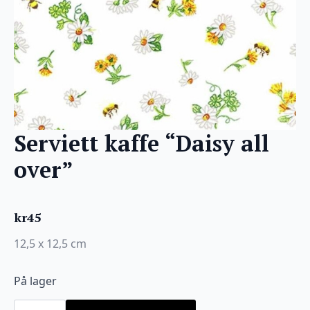
Serviett kaffe “Daisy all
over”
kr
45
12,5 x 12,5 cm
På lager
Serviett