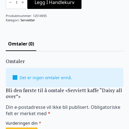
kaffe
Legg I Handlekurv
"Daisy
all
over"
Produktnummer:
12514935
antall
Kategori:
Servietter
Omtaler (0)
Omtaler
Det er ingen omtaler ennå.
Bli den første til å omtale «Serviett kaffe “Daisy all
over”»
Din e-postadresse vil ikke bli publisert.
Obligatoriske
felt er merket med
*
Vurderingen din
*