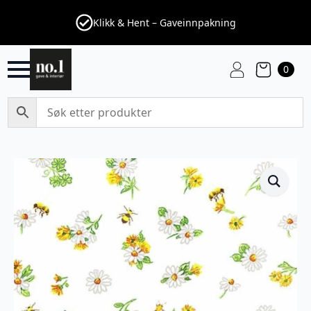
Klikk & Hent – Gaveinnpakning
0