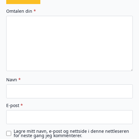
1
2
3
4
5
av
av
av
av
av
Omtalen din
*
5
5
5
5
5
stjerner
stjerner
stjerner
stjerner
stjerner
Navn
*
E-post
*
Lagre mitt navn, e-post og nettside i denne nettleseren
for neste gang jeg kommenterer.