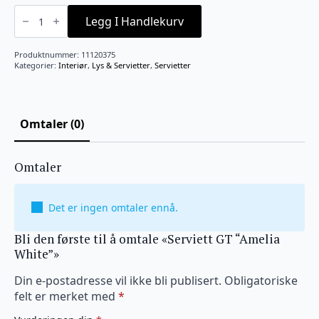
Serviett
GT
Legg I Handlekurv
"Amelia
White"
antall
Produktnummer:
11120375
Kategorier:
Interiør
,
Lys & Servietter
,
Servietter
Omtaler (0)
Omtaler
Det er ingen omtaler ennå.
Bli den første til å omtale «Serviett GT “Amelia
White”»
Din e-postadresse vil ikke bli publisert.
Obligatoriske
felt er merket med
*