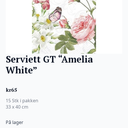
Serviett GT “Amelia
White”
kr
65
15 Stk i pakken
33 x 40 cm
På lager