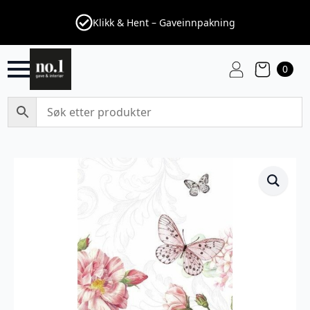
Klikk & Hent – Gaveinnpakning
0