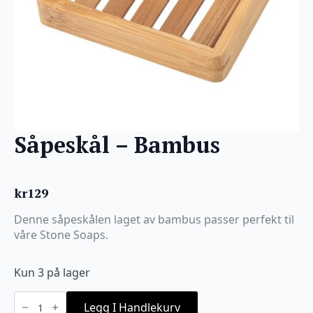
Såpeskål – Bambus
kr
129
Denne såpeskålen laget av bambus passer perfekt til
våre Stone Soaps.
Kun 3 på lager
Såpeskål
-
Legg I Handlekurv