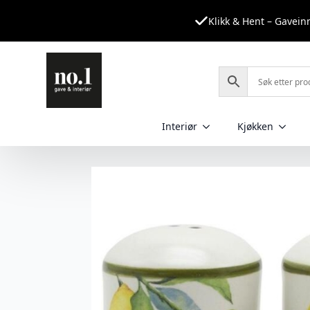
Klikk & Hent – Gavei
Interiør
Kjøkken