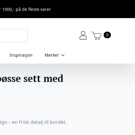
r 1000,- på de fleste varer
0
Inspirasjon
Merker
bøsse sett med
n – en frisk detalj til bordet.