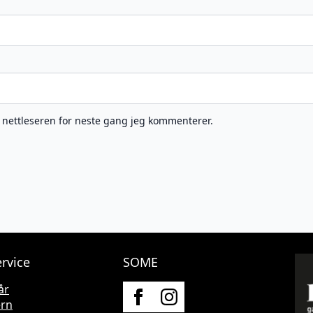
e nettleseren for neste gang jeg kommenterer.
rvice
SOME
år
ern