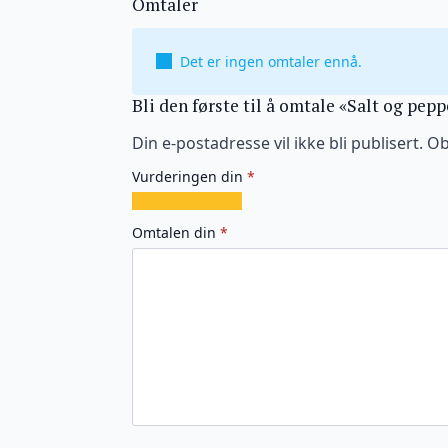
Omtaler
Det er ingen omtaler ennå.
Bli den første til å omtale «Salt og pe
Din e-postadresse vil ikke bli publisert.
Ob
Vurderingen din
*
1
2
3
4
5
av
av
av
av
av
Omtalen din
*
5
5
5
5
5
stjerner
stjerner
stjerner
stjerner
stjerner