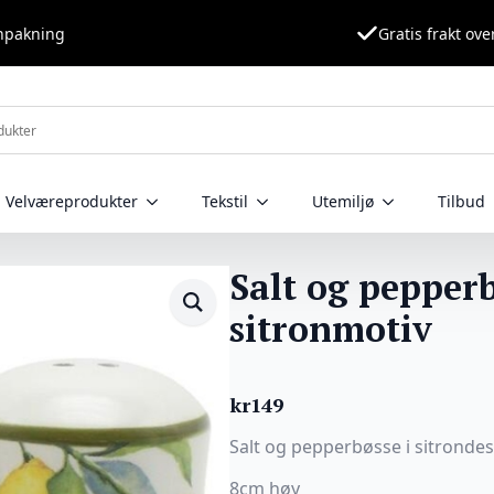
nnpakning
Gratis frakt ove
Velværeprodukter
Tekstil
Utemiljø
Tilbud
Salt og pepper
sitronmotiv
kr
149
Salt og pepperbøsse i sitrondesig
8cm høy