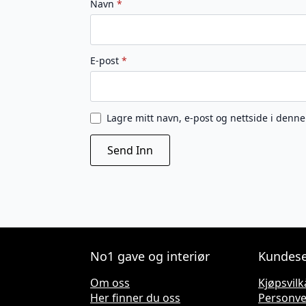
Navn
*
E-post
*
Lagre mitt navn, e-post og nettside i denn
No1 gave og interiør
Kundese
Om oss
Kjøpsvilk
Her finner du oss
Personv