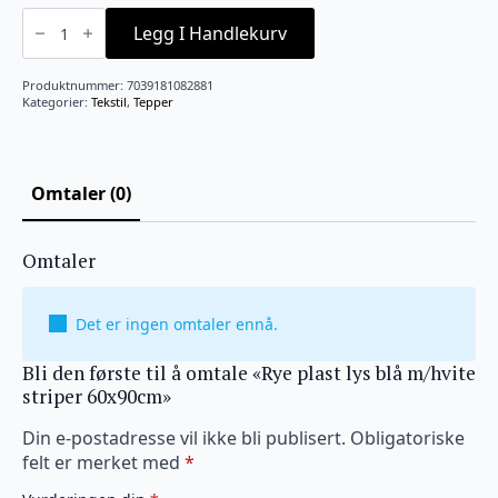
Rye
plast
Legg I Handlekurv
lys
blå
m/hvite
Produktnummer:
7039181082881
striper
Kategorier:
Tekstil
,
Tepper
60x90cm
antall
Omtaler (0)
Omtaler
Det er ingen omtaler ennå.
Bli den første til å omtale «Rye plast lys blå m/hvite
striper 60x90cm»
Din e-postadresse vil ikke bli publisert.
Obligatoriske
felt er merket med
*