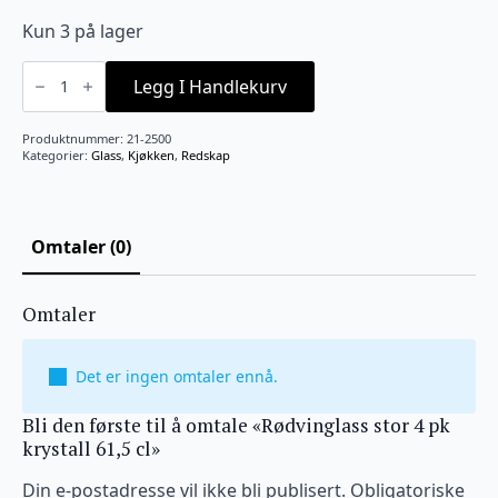
Kun 3 på lager
Rødvinglass
stor
Legg I Handlekurv
4
pk
krystall
Produktnummer:
21-2500
61,5
Kategorier:
Glass
,
Kjøkken
,
Redskap
cl
antall
Omtaler (0)
Omtaler
Det er ingen omtaler ennå.
Bli den første til å omtale «Rødvinglass stor 4 pk
krystall 61,5 cl»
Din e-postadresse vil ikke bli publisert.
Obligatoriske