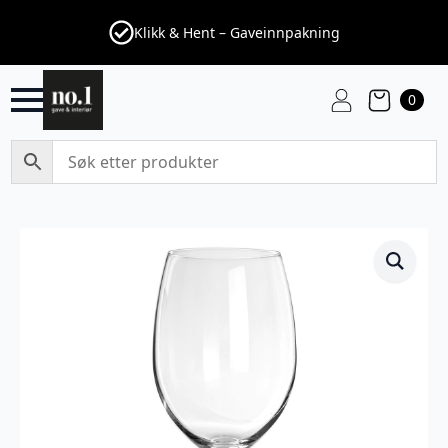
Klikk & Hent – Gaveinnpakning
0