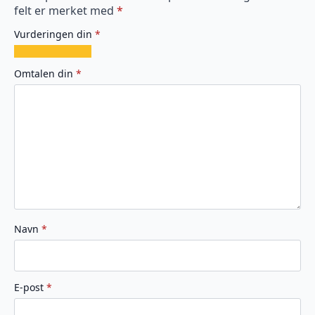
felt er merket med
*
Vurderingen din
*
1
2
3
4
5
av
av
av
av
av
Omtalen din
*
5
5
5
5
5
stjerner
stjerner
stjerner
stjerner
stjerner
Navn
*
E-post
*