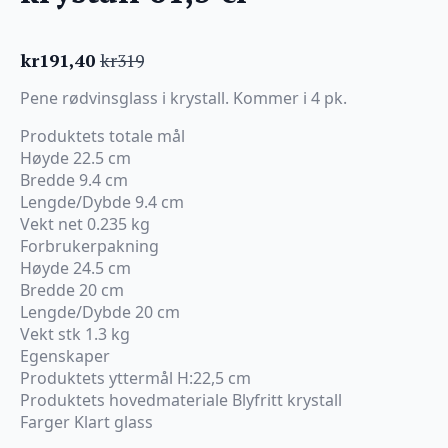
kr
191,40
kr
319
Opprinnelig
Nåværende
pris
pris
Pene rødvinsglass i krystall. Kommer i 4 pk.
var:
er:
kr319.
kr191,40.
Produktets totale mål
Høyde 22.5 cm
Bredde 9.4 cm
Lengde/Dybde 9.4 cm
Vekt net 0.235 kg
Forbrukerpakning
Høyde 24.5 cm
Bredde 20 cm
Lengde/Dybde 20 cm
Vekt stk 1.3 kg
Egenskaper
Produktets yttermål H:22,5 cm
Produktets hovedmateriale Blyfritt krystall
Farger Klart glass