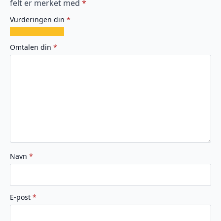
felt er merket med
*
Vurderingen din
*
1
2
3
4
5
av
av
av
av
av
Omtalen din
*
5
5
5
5
5
stjerner
stjerner
stjerner
stjerner
stjerner
Navn
*
E-post
*