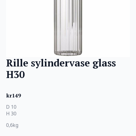
Rille sylindervase glass
H30
kr
149
D 10
H 30
0,6kg