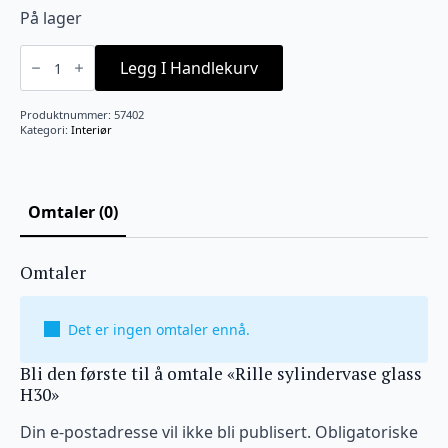
På lager
Rille
sylindervase
Legg I Handlekurv
glass
H30
antall
Produktnummer:
57402
Kategori:
Interiør
Omtaler (0)
Omtaler
Det er ingen omtaler ennå.
Bli den første til å omtale «Rille sylindervase glass
H30»
Din e-postadresse vil ikke bli publisert.
Obligatoriske