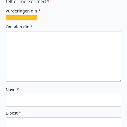
felt er merket med
*
Vurderingen din
*
1
2
3
4
5
av
av
av
av
av
Omtalen din
*
5
5
5
5
5
stjerner
stjerner
stjerner
stjerner
stjerner
Navn
*
E-post
*