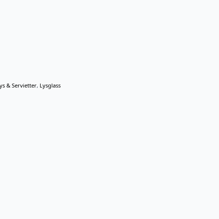
ys & Servietter
,
Lysglass