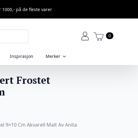
r 1000,- på de fleste varer
0
Inspirasjon
Merker
ert Frostet
m
iel 9×10 Cm Akvarell Malt Av Anita