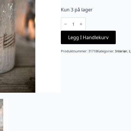
Kun 3 på lager
Lysglass
Krakelert
Frostet
Gabriel
9×10
Legg I Handlekurv
Cm
antall
Produktnummer:
31718
Kategorier:
Interiør
,
L