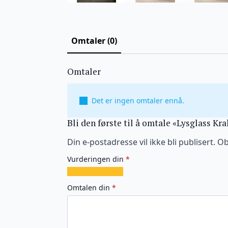
Omtaler (0)
Omtaler
Det er ingen omtaler ennå.
Bli den første til å omtale «Lysglass Kr
Din e-postadresse vil ikke bli publisert.
Ob
Vurderingen din
*
1
2
3
4
5
av
av
av
av
av
Omtalen din
*
5
5
5
5
5
stjerner
stjerner
stjerner
stjerner
stjerner