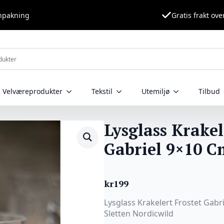
nnpakning
Gratis frakt ove
Velværeprodukter
Tekstil
Utemiljø
Tilbud
Lysglass Krakel
Gabriel 9×10 C
kr
199
Lysglass Krakelert Frostet Gabr
Sletten Nordicwild