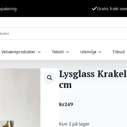
nnpakning
Gratis frakt ove
Velværeprodukter
Tekstil
Utemiljø
Tilbud
Lysglass Krakel
cm
kr
249
Kun 3 på lager