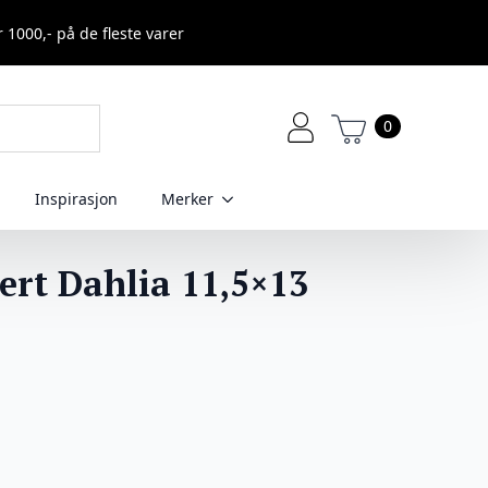
r 1000,- på de fleste varer
0
Inspirasjon
Merker
ert Dahlia 11,5×13