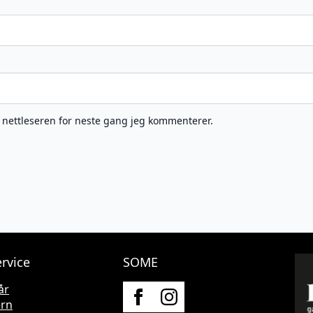
e nettleseren for neste gang jeg kommenterer.
rvice
SOME
år
ern