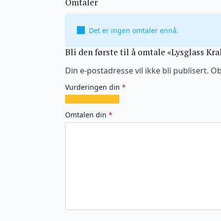
Omtaler
Det er ingen omtaler ennå.
Bli den første til å omtale «Lysglass Kr
Din e-postadresse vil ikke bli publisert.
Ob
Vurderingen din
*
1
2
3
4
5
av
av
av
av
av
Omtalen din
*
5
5
5
5
5
stjerner
stjerner
stjerner
stjerner
stjerner