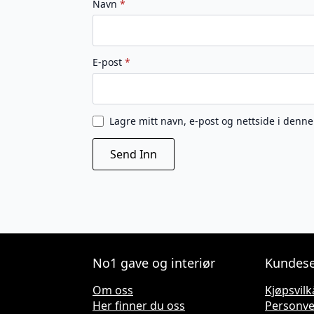
Navn
*
E-post
*
Lagre mitt navn, e-post og nettside i denn
No1 gave og interiør
Kundese
Om oss
Kjøpsvilk
Her finner du oss
Personv