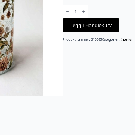
Lysglass
Krakelert
Dahlia
11,5x13
cm
Legg I Handlekurv
antall
Produktnummer:
317665
Kategorier:
Interiør
,