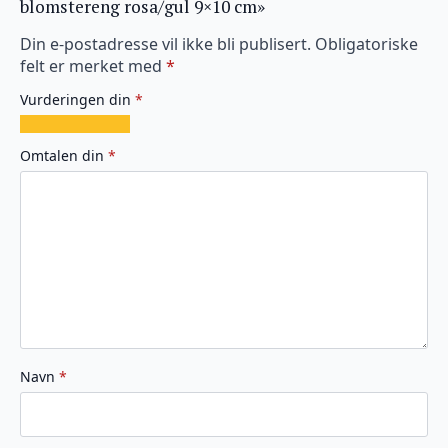
blomstereng rosa/gul 9×10 cm»
Din e-postadresse vil ikke bli publisert.
Obligatoriske
felt er merket med
*
Vurderingen din
*
1
2
3
4
5
av
av
av
av
av
Omtalen din
*
5
5
5
5
5
stjerner
stjerner
stjerner
stjerner
stjerner
Navn
*