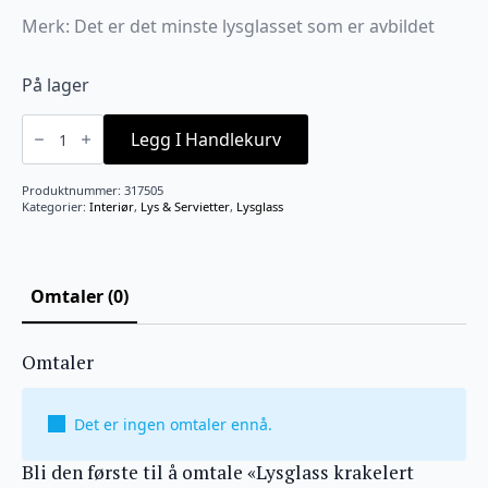
Merk: Det er det minste lysglasset som er avbildet
På lager
Lysglass
krakelert
Legg I Handlekurv
blomstereng
rosa/gul
9x10
Produktnummer:
317505
cm
Kategorier:
Interiør
,
Lys & Servietter
,
Lysglass
antall
Omtaler (0)
Omtaler
Det er ingen omtaler ennå.
Bli den første til å omtale «Lysglass krakelert