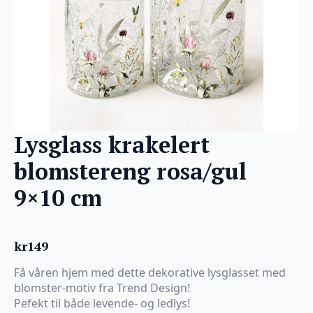
Lysglass krakelert
blomstereng rosa/gul
9×10 cm
kr
149
Få våren hjem med dette dekorative lysglasset med
blomster-motiv fra Trend Design!
Pefekt til både levende- og ledlys!