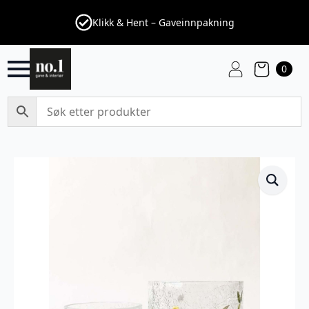
Klikk & Hent – Gaveinnpakning
0