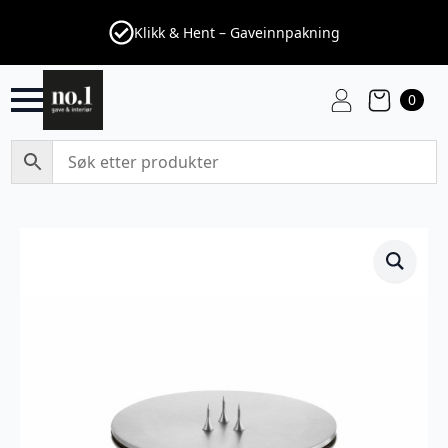
Klikk & Hent – Gaveinnpakning
0