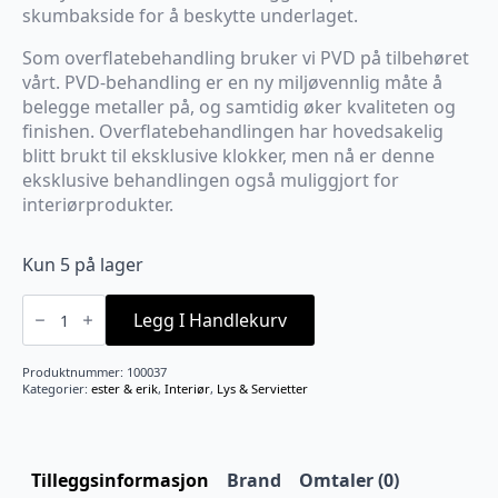
skumbakside for å beskytte underlaget.
Som overflatebehandling bruker vi PVD på tilbehøret
vårt. PVD-behandling er en ny miljøvennlig måte å
belegge metaller på, og samtidig øker kvaliteten og
finishen. Overflatebehandlingen har hovedsakelig
blitt brukt til eksklusive klokker, men nå er denne
eksklusive behandlingen også muliggjort for
interiørprodukter.
Kun 5 på lager
Lysestakeplate
børstet
Legg I Handlekurv
rustfritt
stål
antall
Produktnummer:
100037
Kategorier:
ester & erik
,
Interiør
,
Lys & Servietter
Tilleggsinformasjon
Brand
Omtaler (0)