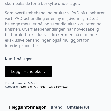
skumbakside for å beskytte underlaget.
Som overflatebehandling bruker vi PVD på tilbehøret
vårt. PVD-behandling er en ny miljøvennlig måte å
belegge metaller på, og samtidig øker kvaliteten og
finishen. Overflatebehandlingen har hovedsakelig
blitt brukt til eksklusive klokker, men nå er denne
eksklusive behandlingen også muliggjort for
interiørprodukter.
Kun 1 på lager
Legg I Handlekurv
Produktnummer:
555-94
Kategorier:
ester & erik
,
Interiør
,
Lys & Servietter
Tilleggsinformasjon
Brand
Omtaler (0)