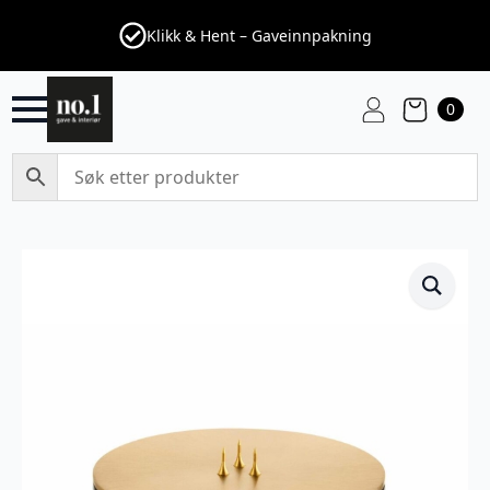
Klikk & Hent – Gaveinnpakning
0