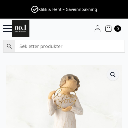
Klikk & Hent – Gaveinnpakning
0