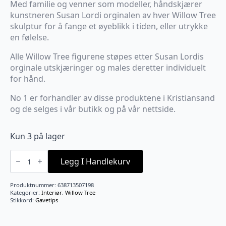
Med familie og venner som modeller, håndskjærer
kunstneren Susan Lordi orginalen av hver Willow Tree
skulptur for å fange et øyeblikk i tiden, eller utrykke
en følelse.
Alle Willow Tree figurene støpes etter Susan Lordis
orginale utskjæringer og males deretter individuelt
for hånd.
No 1 er forhandler av disse produktene i Kristiansand
og de selges i vår butikk og på vår nettside.
Kun 3 på lager
Love
you
Legg I Handlekurv
C09
antall
Produktnummer:
638713507198
Kategorier:
Interiør
,
Willow Tree
Stikkord:
Gavetips