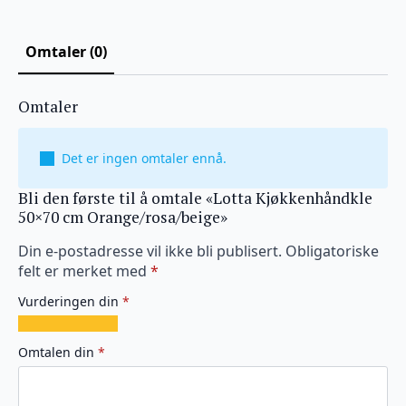
Omtaler (0)
Omtaler
Det er ingen omtaler ennå.
Bli den første til å omtale «Lotta Kjøkkenhåndkle
50×70 cm Orange/rosa/beige»
Din e-postadresse vil ikke bli publisert.
Obligatoriske
felt er merket med
*
Vurderingen din
*
1
2
3
4
5
av
av
av
av
av
Omtalen din
*
5
5
5
5
5
stjerner
stjerner
stjerner
stjerner
stjerner