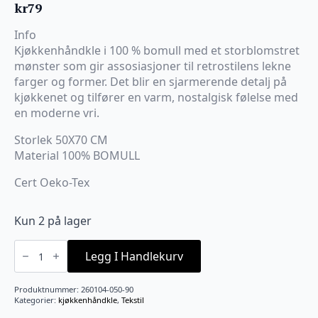
kr
79
Info
Kjøkkenhåndkle i 100 % bomull med et storblomstret
mønster som gir assosiasjoner til retrostilens lekne
farger og former. Det blir en sjarmerende detalj på
kjøkkenet og tilfører en varm, nostalgisk følelse med
en moderne vri.
Storlek 50X70 CM
Material 100% BOMULL
Cert Oeko-Tex
Kun 2 på lager
Lotta
Kjøkkenhåndkle
Legg I Handlekurv
50x70
cm
Orange/rosa/beige
Produktnummer:
260104-050-90
antall
Kategorier:
kjøkkenhåndkle
,
Tekstil