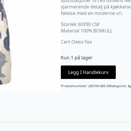
assosiasjoner til retrostilens le
sjarmerende detalj på kjøkkenet
følelse med en moderne vri.
Storlek 60X90 CM
Material 100% BOMULL
Cert Oeko-Tex
Kun 1 på lager
Legg I Handlekurv
Produktnummer:
260104-060-50
Kategorier:
k