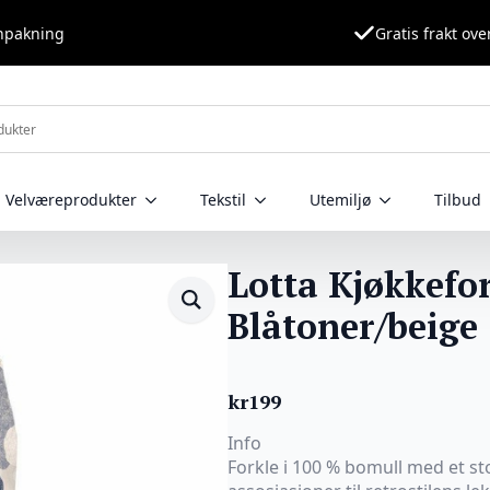
nnpakning
Gratis frakt ove
Velværeprodukter
Tekstil
Utemiljø
Tilbud
Lotta Kjøkkefo
Blåtoner/beige
kr
199
Info
Forkle i 100 % bomull med et s