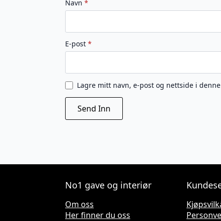
Navn
*
E-post
*
Lagre mitt navn, e-post og nettside i denn
No1 gave og interiør
Kundese
Om oss
Kjøpsvilk
Her finner du oss
Personv