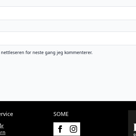
e nettleseren for neste gang jeg kommenterer.
rvice
SOME
år
ern