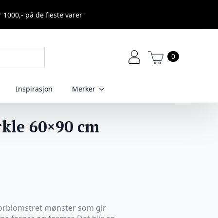
r 1000,- på de fleste varer
0
Inspirasjon
Merker
rkle 60×90 cm
torblomstret mønster som gir