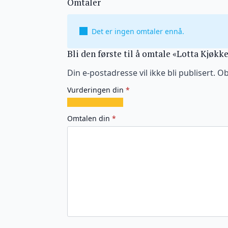
Omtaler
Det er ingen omtaler ennå.
Bli den første til å omtale «Lotta Kjøk
Din e-postadresse vil ikke bli publisert.
Ob
Vurderingen din
*
1
2
3
4
5
av
av
av
av
av
Omtalen din
*
5
5
5
5
5
stjerner
stjerner
stjerner
stjerner
stjerner