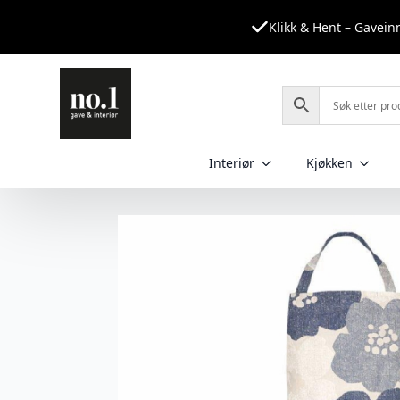
Klikk & Hent – Gavei
Interiør
Kjøkken