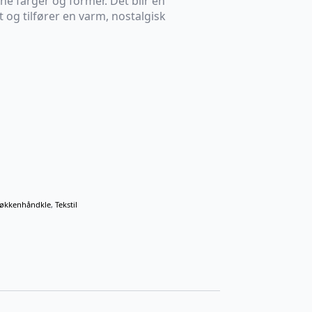
kne farger og former. Det blir en
 og tilfører en varm, nostalgisk
jøkkenhåndkle
,
Tekstil