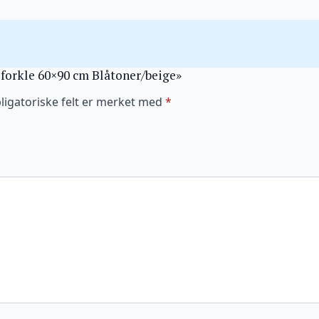
keforkle 60×90 cm Blåtoner/beige»
ligatoriske felt er merket med
*