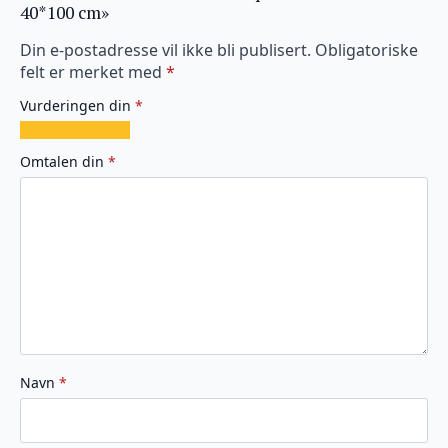
40*100 cm»
Din e-postadresse vil ikke bli publisert.
Obligatoriske
felt er merket med
*
Vurderingen din
*
1
2
3
4
5
av
av
av
av
av
Omtalen din
*
5
5
5
5
5
stjerner
stjerner
stjerner
stjerner
stjerner
Navn
*