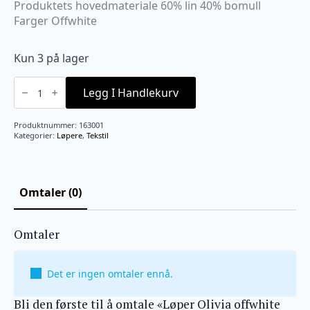
Produktets hovedmateriale 60% lin 40% bomull
Farger Offwhite
Kun 3 på lager
Løper
Olivia
Legg I Handlekurv
offwhite
40*100
cm
Produktnummer:
163001
antall
Kategorier:
Løpere
,
Tekstil
Omtaler (0)
Omtaler
Det er ingen omtaler ennå.
Bli den første til å omtale «Løper Olivia offwhite