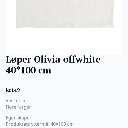
Løper Olivia offwhite
40*100 cm
kr
149
Vasket lin
Flere farger
Egenskaper
Produktets yttermål 40×100 cm