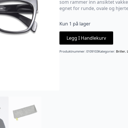
som rammer inn ansiktet vakkert
egnet for runde, ovale og hjer
Kun 1 på lager
Legg I Handlekurv
Produktnummer:
0109103
Kategorier:
Briller
,