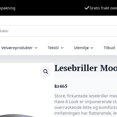
nnpakning
Gratis frakt ove
Velværeprodukter
Tekstil
Utemiljø
Tilbud
Lesebriller Moo
kr
465
Store, firkantede lesebriller me
Have A Look er imponerende st
overraskende lette og komfort
innfatningen har flatterende, l