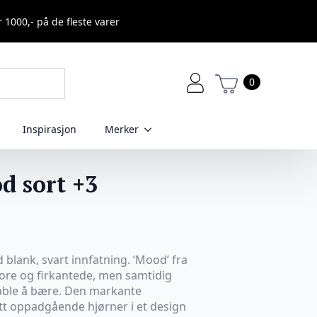
r 1000,- på de fleste varer
0
Inspirasjon
Merker
d sort +3
d blank, svart innfatning. ‘Mood’ fra
ore og firkantede, men samtidig
able å bære. Den markante
ett oppadgående hjørner i et design