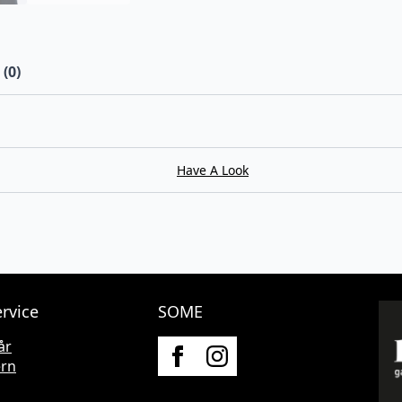
(0)
Have A Look
rvice
SOME
år
ern