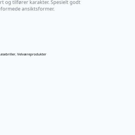
 og tilfører karakter. Spesielt godt
teformede ansiktsformer.
Lesebriller
,
Velværeprodukter