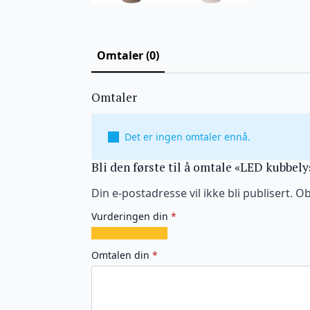
Omtaler (0)
Omtaler
Det er ingen omtaler ennå.
Bli den første til å omtale «LED kubbely
Din e-postadresse vil ikke bli publisert.
Ob
Vurderingen din
*
1
2
3
4
5
av
av
av
av
av
Omtalen din
*
5
5
5
5
5
stjerner
stjerner
stjerner
stjerner
stjerner