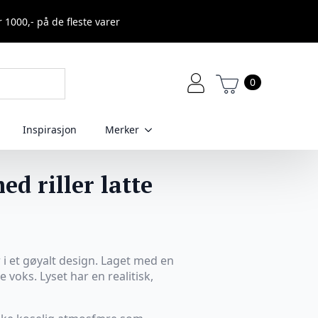
r 1000,- på de fleste varer
0
Inspirasjon
Merker
d riller latte
 i et gøyalt design. Laget med en
e voks. Lyset har en realitisk,