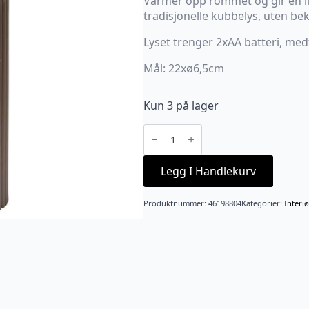
Varmer opp rommet og gir en l
tradisjonelle kubbelys, uten be
Lyset trenger 2xAA batteri, med
Mål: 22xø6,5cm
Kun 3 på lager
LED
kubbelys
med
riller
latte
Legg I Handlekurv
antall
Produktnummer:
46198804
Kategorier:
Interiø