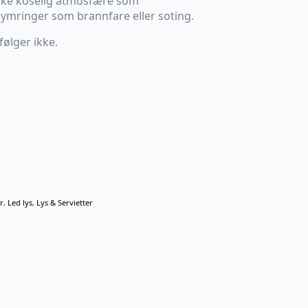
ike koselig atmosfære som
kymringer som brannfare eller soting.
følger ikke.
r
,
Led lys
,
Lys & Servietter