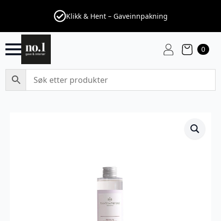
Klikk & Hent – Gaveinnpakning
0