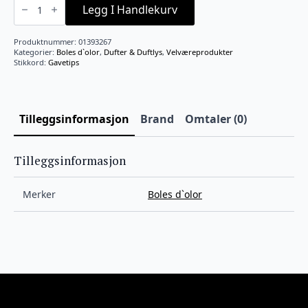
Refill
Legg I Handlekurv
200
ml
antall
Produktnummer:
01393267
Kategorier:
Boles d`olor
,
Dufter & Duftlys
,
Velværeprodukter
Stikkord:
Gavetips
Tilleggsinformasjon
Brand
Omtaler (0)
Tilleggsinformasjon
Merker
Boles d`olor