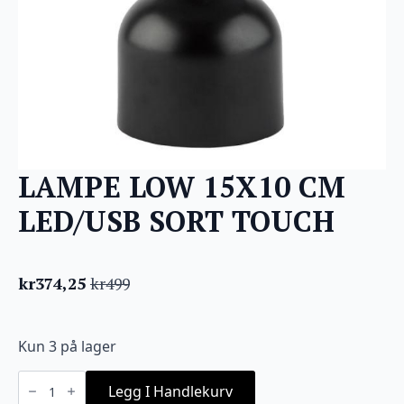
LAMPE LOW 15X10 CM
LED/USB SORT TOUCH
kr
374,25
kr
499
Opprinnelig
Nåværende
pris
pris
var:
er:
Kun 3 på lager
kr499.
kr374,25.
LAMPE
LOW
Legg I Handlekurv
15X10