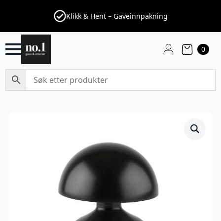
Klikk & Hent – Gaveinnpakning
0