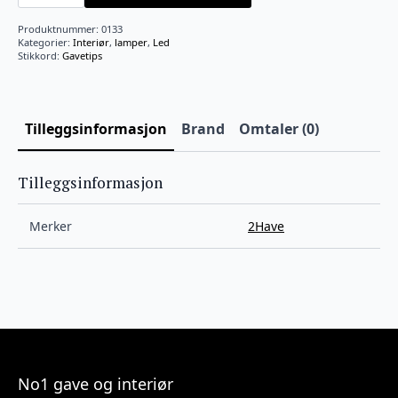
CM
LED/USB
Produktnummer:
0133
SORT
Kategorier:
Interiør
,
lamper
,
Led
TOUCH
Stikkord:
Gavetips
antall
Tilleggsinformasjon
Brand
Omtaler (0)
Tilleggsinformasjon
Merker
2Have
No1 gave og interiør