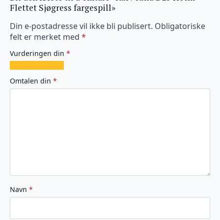
Flettet Sjøgress fargespill»
Din e-postadresse vil ikke bli publisert.
Obligatoriske
felt er merket med
*
Vurderingen din
*
1
2
3
4
5
av
av
av
av
av
Omtalen din
*
5
5
5
5
5
stjerner
stjerner
stjerner
stjerner
stjerner
Navn
*