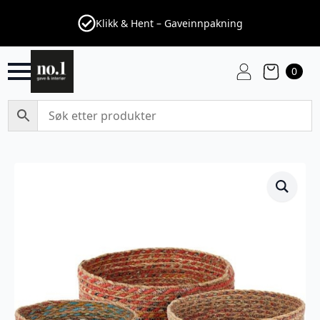
Klikk & Hent – Gaveinnpakning
0