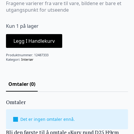
Fragene varierer fra vare til vare, bildene er bare et
utgangspunkt for utseende
Kun 1 på lager
Legg I Handlekurv
Produktnummer:
12487333
Kategori:
Interiør
Omtaler (0)
Omtaler
Det er ingen omtaler ennå.
Bli den første til å omtale «Kurv rund D25 H9cm