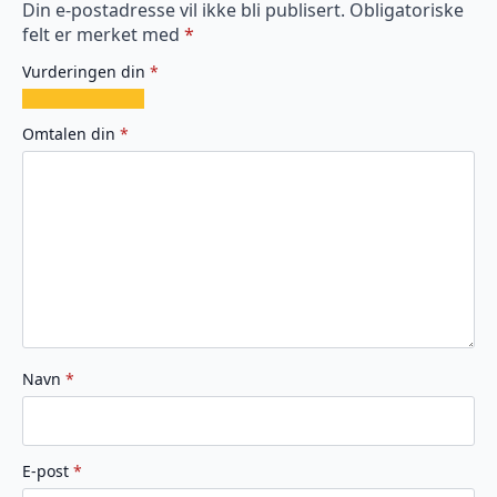
Din e-postadresse vil ikke bli publisert.
Obligatoriske
felt er merket med
*
Vurderingen din
*
1
2
3
4
5
av
av
av
av
av
Omtalen din
*
5
5
5
5
5
stjerner
stjerner
stjerner
stjerner
stjerner
Navn
*
E-post
*