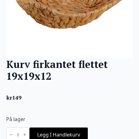
Kurv firkantet flettet
19x19x12
kr
149
På lager
Kurv
firkantet
Legg I Handlekurv
flettet