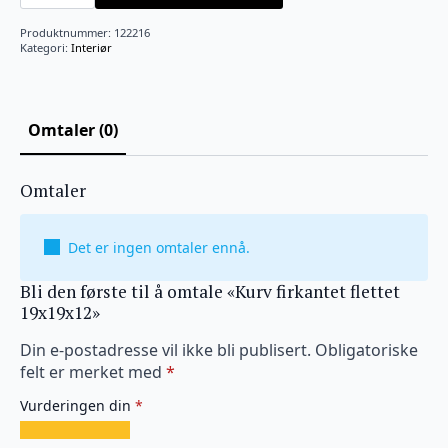
19x19x12
antall
Produktnummer:
122216
Kategori:
Interiør
Omtaler (0)
Omtaler
Det er ingen omtaler ennå.
Bli den første til å omtale «Kurv firkantet flettet
19x19x12»
Din e-postadresse vil ikke bli publisert.
Obligatoriske
felt er merket med
*
Vurderingen din
*
1
2
3
4
5