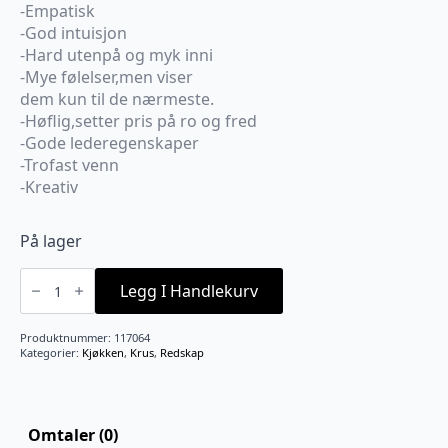
-Empatisk
-God intuisjon
-Hard utenpå og myk inni
-Mye følelser,men viser
dem kun til de nærmeste.
-Høflig,setter pris på ro og fred
-Gode lederegenskaper
-Trofast venn
-Kreativ
På lager
Krus
stjernetegn
Legg I Handlekurv
krepsen
antall
Produktnummer:
117064
Kategorier:
Kjøkken
,
Krus
,
Redskap
Omtaler (0)