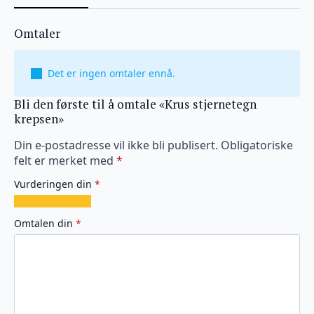
Omtaler
Det er ingen omtaler ennå.
Bli den første til å omtale «Krus stjernetegn
krepsen»
Din e-postadresse vil ikke bli publisert.
Obligatoriske
felt er merket med
*
Vurderingen din
*
1
2
3
4
5
av
av
av
av
av
Omtalen din
*
5
5
5
5
5
stjerner
stjerner
stjerner
stjerner
stjerner