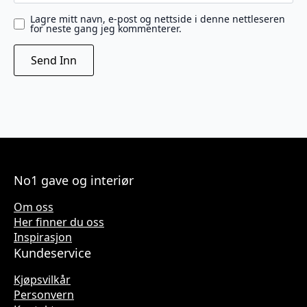
Lagre mitt navn, e-post og nettside i denne nettleseren
for neste gang jeg kommenterer.
No1 gave og interiør
Om oss
Her finner du oss
Inspirasjon
Kundeservice
Kjøpsvilkår
Personvern