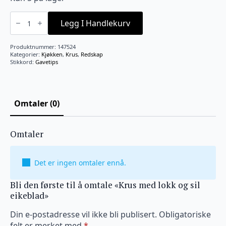
Krus
med
Legg I Handlekurv
lokk
og
sil
Produktnummer:
147524
eikeblad
Kategorier:
Kjøkken
,
Krus
,
Redskap
antall
Stikkord:
Gavetips
Omtaler (0)
Omtaler
Det er ingen omtaler ennå.
Bli den første til å omtale «Krus med lokk og sil
eikeblad»
Din e-postadresse vil ikke bli publisert.
Obligatoriske
felt er merket med
*