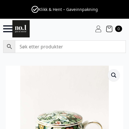
Klikk & Hent – Gaveinnpakning
0