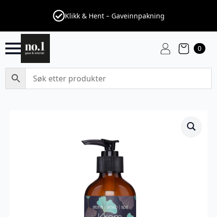
Klikk & Hent – Gaveinnpakning
0