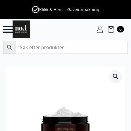
Klikk & Hent – Gaveinnpakning
0