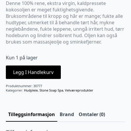
Denne 100% rene, ekstra virgin, kaldpressete
kokosoljen er meget fuktighetsgivende.
Bruksområdene til kropp og hår er mange; fukte alle
hudtyper, utmerket til å behandle tørt hår, mykne
neglebåndene, fukte leppene, unngå irritert hud, tørr
hodebunn og lindrer solbrent hud. Oljen kan også
brukes som massasjeolje og sminkefjerner.
Kun 1 på lager
Legg I Handlekurv
Produktnummer:
30777
Kategorier:
Hudpleie
,
Stone Soap Spa
,
Velværeprodukter
Tilleggsinformasjon
Brand
Omtaler (0)