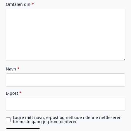
av
av
av
av
av
Omtalen din
*
5
5
5
5
5
stjerner
stjerner
stjerner
stjerner
stjerner
Navn
*
E-post
*
Lagre mitt navn, e-post og nettside i denne nettleseren
for neste gang jeg kommenterer.