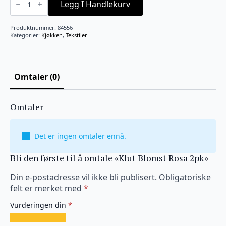
Blomst
Legg I Handlekurv
Rosa
2pk
antall
Produktnummer:
84556
Kategorier:
Kjøkken
,
Tekstiler
Omtaler (0)
Omtaler
Det er ingen omtaler ennå.
Bli den første til å omtale «Klut Blomst Rosa 2pk»
Din e-postadresse vil ikke bli publisert.
Obligatoriske
felt er merket med
*
Vurderingen din
*
1
2
3
4
5