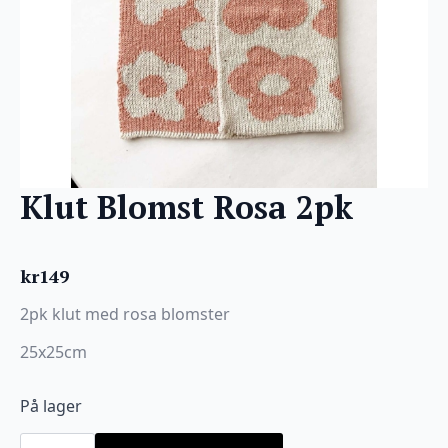
Klut Blomst Rosa 2pk
kr
149
2pk klut med rosa blomster
25x25cm
På lager
Klut