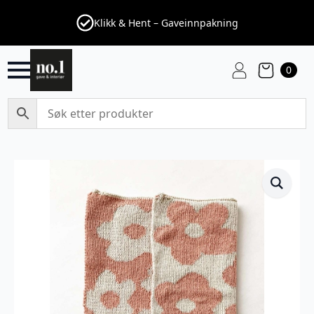
Klikk & Hent – Gaveinnpakning
0