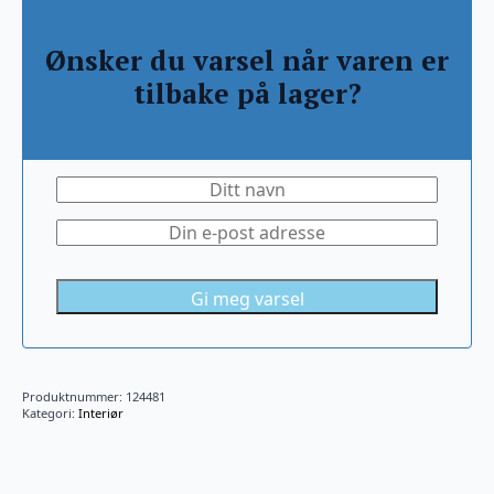
Ønsker du varsel når varen er
tilbake på lager?
Gi meg varsel
Produktnummer:
124481
Kategori:
Interiør