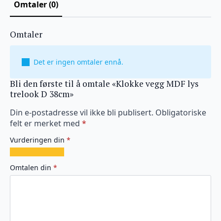
Omtaler (0)
Omtaler
Det er ingen omtaler ennå.
Bli den første til å omtale «Klokke vegg MDF lys
trelook D 38cm»
Din e-postadresse vil ikke bli publisert.
Obligatoriske
felt er merket med
*
Vurderingen din
*
1
2
3
4
5
av
av
av
av
av
Omtalen din
*
5
5
5
5
5
stjerner
stjerner
stjerner
stjerner
stjerner