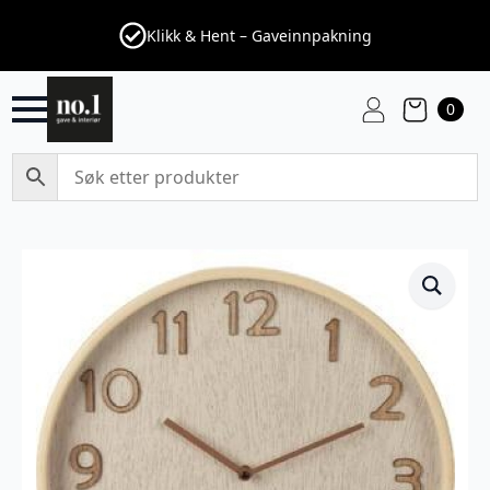
Klikk & Hent – Gaveinnpakning
0