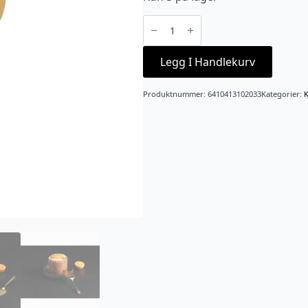
Kakespade
gull
antall
Legg I Handlekurv
Produktnummer:
6410413102033
Kategorier:
K