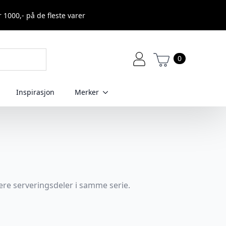
r 1000,- på de fleste varer
0
Inspirasjon
Merker
ere serveringsdeler i samme serie.