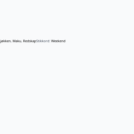
jøkken
,
Maku
,
Redskap
Stikkord:
Weekend