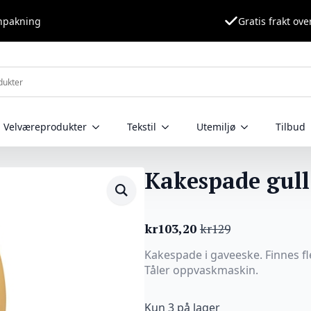
nnpakning
Gratis frakt ove
Velværeprodukter
Tekstil
Utemiljø
Tilbud
Kakespade gull
kr
103,20
kr
129
Opprinnelig
Nåværende
pris
pris
Kakespade i gaveeske. Finnes fl
var:
er:
Tåler oppvaskmaskin.
kr129.
kr103,20.
Kun 3 på lager