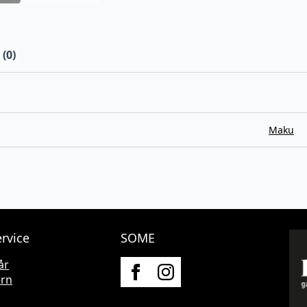
(0)
Maku
rvice
SOME
år
ern