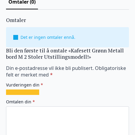
Omtaler (0)
Omtaler
Det er ingen omtaler ennå.
Bli den første til å omtale «Kafesett Grønn Metall
bord M 2 Stoler Utstillingsmodell!»
Din e-postadresse vil ikke bli publisert.
Obligatoriske
felt er merket med
*
Vurderingen din
*
1
2
3
4
5
av
av
av
av
av
Omtalen din
*
5
5
5
5
5
stjerner
stjerner
stjerner
stjerner
stjerner