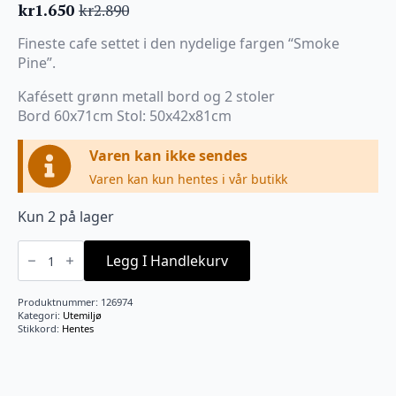
kr
1.650
kr
2.890
Opprinnelig
Nåværende
pris
pris
Fineste cafe settet i den nydelige fargen “Smoke
var:
er:
Pine”.
kr2.890.
kr1.650.
Kafésett grønn metall bord og 2 stoler
Bord 60x71cm Stol: 50x42x81cm
Varen kan ikke sendes
Varen kan kun hentes i vår butikk
Kun 2 på lager
Kafesett
Grønn
Legg I Handlekurv
Metall
bord
M
Produktnummer:
126974
2
Kategori:
Utemiljø
Stoler
Stikkord:
Hentes
Utstillingsmodell!
antall