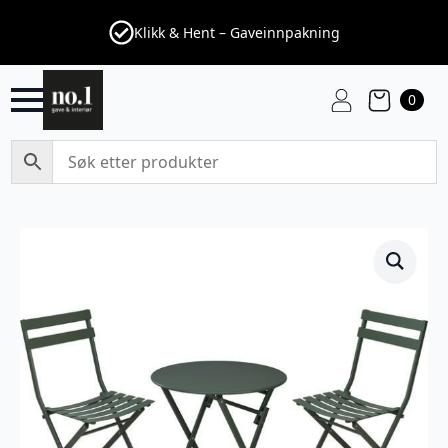
Klikk & Hent – Gaveinnpakning
0