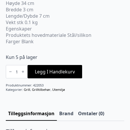
Høyde 34 cm
Bredde 3 cm
Lengde/Dybde 7 cm
Vekt stk 0.1 kg
Egenskaper
Produktets hovedmateriale Stål/silikon
Farger Blank
Kun 5 på lager
Grillpensel
rustfritt
Legg I Handlekurv
stål
Napoleon
antall
Produktnummer:
422053
Kategorier:
Grill
,
Grilltilbehør
,
Utemiljø
Tilleggsinformasjon
Brand
Omtaler (0)