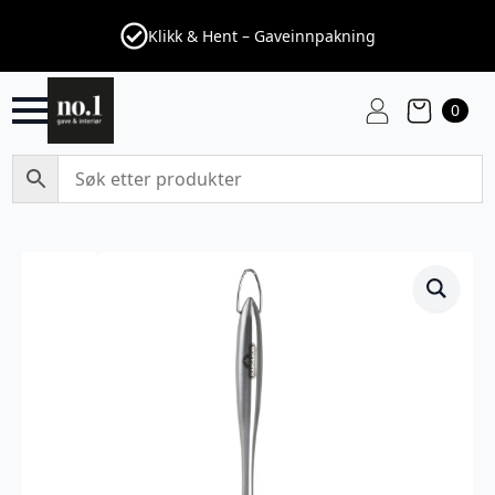
Klikk & Hent – Gaveinnpakning
0