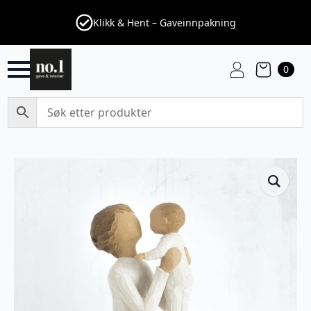
Klikk & Hent – Gaveinnpakning
0