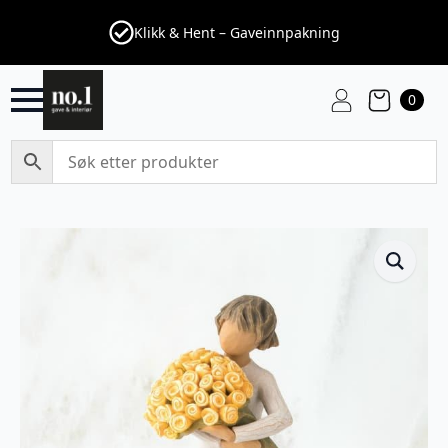
Klikk & Hent – Gaveinnpakning
0