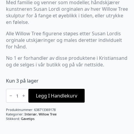
Med familie og venner som modeller, håndskjærer
kunstneren Susan Lordi orginalen av hver Willow Tree
skulptur for å fange et øyeblikk i tiden, eller utrykke
en følelse.
Alle Willow Tree figurene støpes etter Susan Lordis
orginale utskjæringer og males deretter individuelt
for hånd.
No 1 er forhandler av disse produktene i Kristiansand
og de selges i vår butikk og på vår nettside.
Kun 3 på lager
Good
cheer
Legg I Handlekurv
B02
antall
Produktnummer:
638713369178
Kategorier:
Interiør
,
Willow Tree
Stikkord:
Gavetips