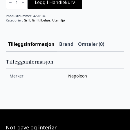
for
Legg I Handlekurv
TQ285
5/10kg
flaske
Produktnummer:
4220104
antall
Kategorier:
Grill
,
Grilltilbehør
,
Utemiljø
Tilleggsinformasjon
Brand
Omtaler (0)
Tilleggsinformasjon
Merker
Napoleon
No1 gave og interiør