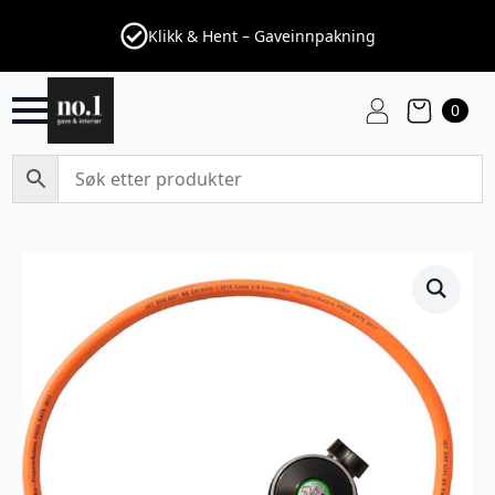
Klikk & Hent – Gaveinnpakning
0