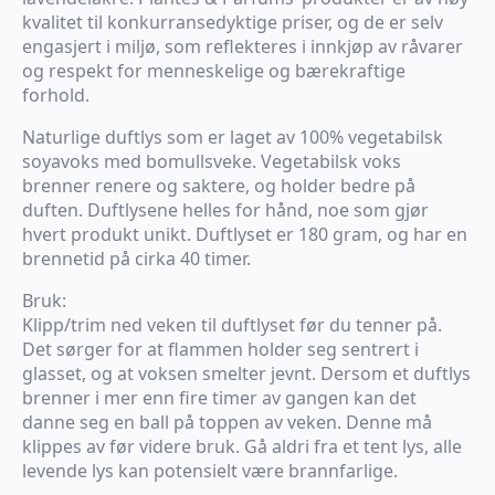
kvalitet til konkurransedyktige priser, og de er selv
engasjert i miljø, som reflekteres i innkjøp av råvarer
og respekt for menneskelige og bærekraftige
forhold.
Naturlige duftlys som er laget av 100% vegetabilsk
soyavoks med bomullsveke. Vegetabilsk voks
brenner renere og saktere, og holder bedre på
duften. Duftlysene helles for hånd, noe som gjør
hvert produkt unikt. Duftlyset er 180 gram, og har en
brennetid på cirka 40 timer.
Bruk:
Klipp/trim ned veken til duftlyset før du tenner på.
Det sørger for at flammen holder seg sentrert i
glasset, og at voksen smelter jevnt. Dersom et duftlys
brenner i mer enn fire timer av gangen kan det
danne seg en ball på toppen av veken. Denne må
klippes av før videre bruk. Gå aldri fra et tent lys, alle
levende lys kan potensielt være brannfarlige.