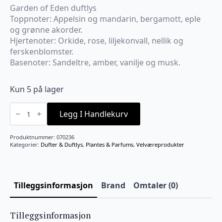
Garden of Eden duftlys
Toppnoter: Appelsin og mandarin, bergamott, eple
og grønne akorder.
Hjertenoter: Orkide, rose, liljekonvall, nellik og
ferskenblomster.
Basenoter: Sandeltre, amber, vanilje og musk.
Kun 5 på lager
Garden
of
Legg I Handlekurv
Eden
duftlys
antall
Produktnummer:
070236
Kategorier:
Dufter & Duftlys
,
Plantes & Parfums
,
Velværeprodukter
Tilleggsinformasjon
Brand
Omtaler (0)
Tilleggsinformasjon