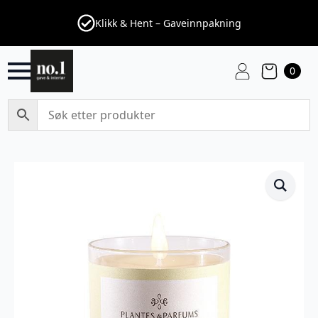
Klikk & Hent – Gaveinnpakning
0