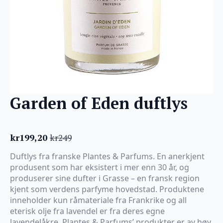
Garden of Eden duftlys
kr
199,20
kr
249
Opprinnelig
Nåværende
pris
pris
Duftlys fra franske Plantes & Parfums. En anerkjent
var:
er:
produsent som har eksistert i mer enn 30 år, og
kr249.
kr199,20.
produserer sine dufter i Grasse – en fransk region
kjent som verdens parfyme hovedstad. Produktene
inneholder kun råmateriale fra Frankrike og all
eterisk olje fra lavendel er fra deres egne
lavendelåkre. Plantes & Parfums’ produkter er av høy