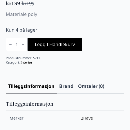
kr
139
kr
199
Opprinnelig
Nåværende
pris
pris
Materiale poly
var:
er:
kr199.
kr139.
Kun 4 på lager
Fugl
med
Legg I Handlekurv
blomster
Krem/Grønn
13x12cm
Produktnummer:
5711
Pris
Kategori:
Interiør
per
stk!
antall
Tilleggsinformasjon
Brand
Omtaler (0)
Tilleggsinformasjon
Merker
2Have