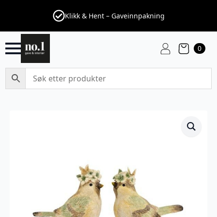
Klikk & Hent – Gaveinnpakning
0