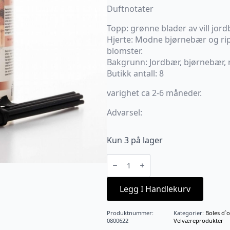
Duftnotater
Topp: grønne blader av vill jord
Hjerte: Modne bjørnebær og rip
blomster.
Bakgrunn: Jordbær, bjørnebær, r
Butikk antall: 8
varighet ca 2-6 måneder.
Advarsel:
Kun 3 på lager
Fruto
rojos
refill
300ml
m/pinner
Legg I Handlekurv
antall
Produktnummer:
Kategorier:
Boles d`o
0800622
Velværeprodukter