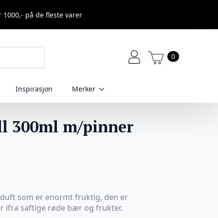
r 1000,- på de fleste varer
0
Inspirasjon
Merker
ill 300ml m/pinner
 duft som er enormt fruktig, den er
r ifra saftige røde bær og frukter.