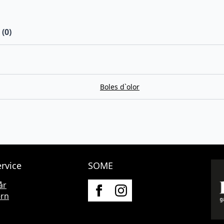
(0)
Boles d`olor
rvice
SOME
år
ern