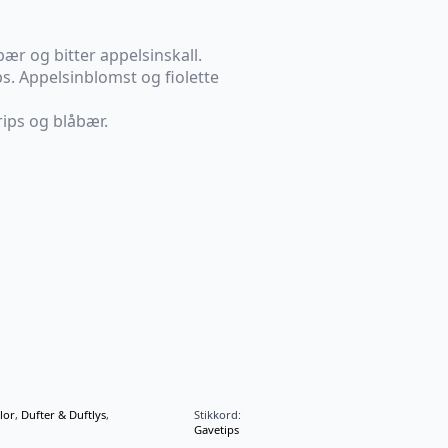
bær og bitter appelsinskall.
s. Appelsinblomst og fiolette
ips og blåbær.
lor
,
Dufter & Duftlys
,
Stikkord:
Gavetips