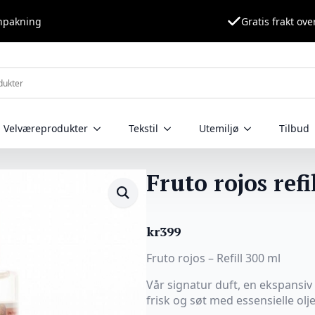
nnpakning
Gratis frakt ove
Velværeprodukter
Tekstil
Utemiljø
Tilbud
Fruto rojos ref
kr
399
Fruto rojos – Refill 300 ml
Vår signatur duft, en ekspansiv
frisk og søt med essensielle olje