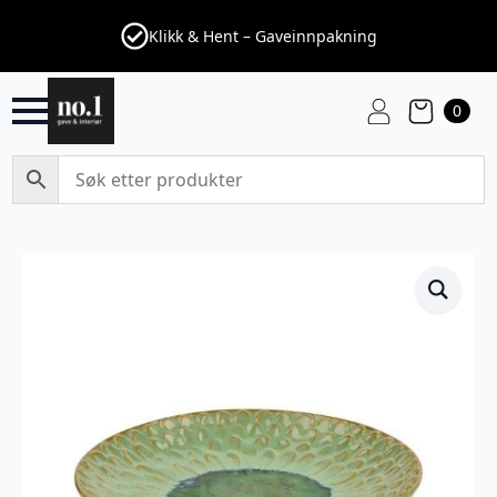
Klikk & Hent – Gaveinnpakning
0