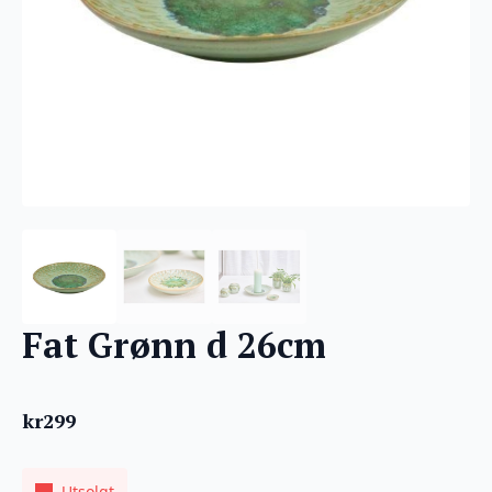
Fat Grønn d 26cm
kr
299
Utsolgt