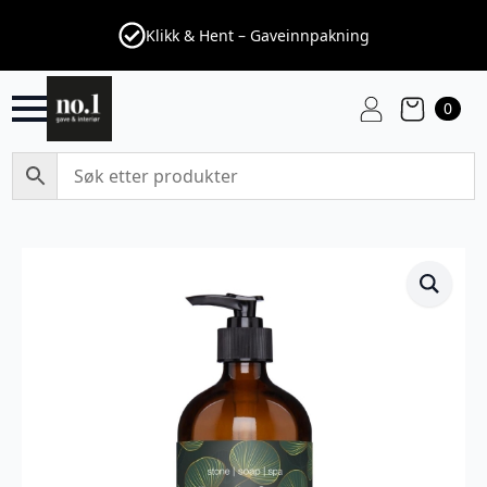
Klikk & Hent – Gaveinnpakning
0