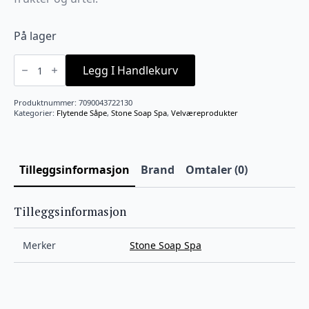
På lager
Dusjsåpe
Bergamot
Legg I Handlekurv
450ml
antall
Produktnummer:
7090043722130
Kategorier:
Flytende Såpe
,
Stone Soap Spa
,
Velværeprodukter
Tilleggsinformasjon
Brand
Omtaler (0)
Tilleggsinformasjon
Merker
Stone Soap Spa