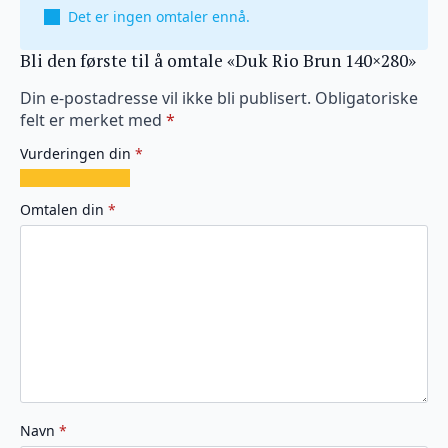
Det er ingen omtaler ennå.
Bli den første til å omtale «Duk Rio Brun 140×280»
Din e-postadresse vil ikke bli publisert.
Obligatoriske
felt er merket med
*
Vurderingen din
*
1
2
3
4
5
av
av
av
av
av
Omtalen din
*
5
5
5
5
5
stjerner
stjerner
stjerner
stjerner
stjerner
Navn
*