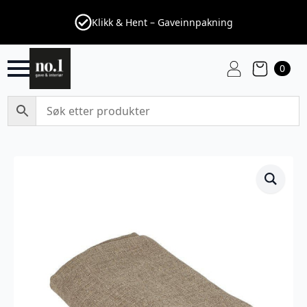
Klikk & Hent – Gaveinnpakning
0