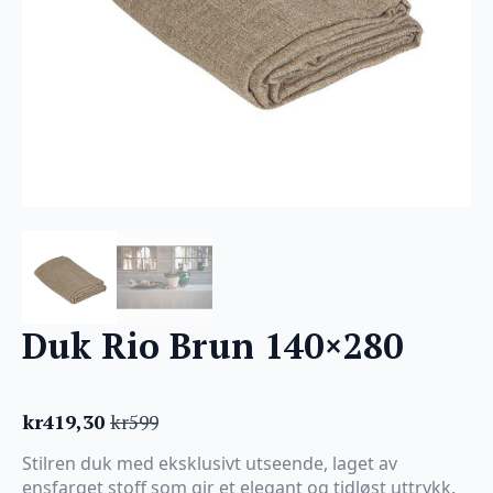
Duk Rio Brun 140×280
kr
419,30
kr
599
Opprinnelig
Nåværende
pris
pris
Stilren duk med eksklusivt utseende, laget av
var:
er:
ensfarget stoff som gir et elegant og tidløst uttrykk.