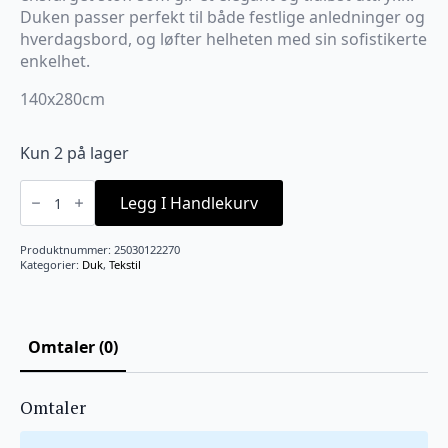
kr599.
kr419,30.
Duken passer perfekt til både festlige anledninger og
hverdagsbord, og løfter helheten med sin sofistikerte
enkelhet.
140x280cm
Kun 2 på lager
Duk
Rio
Legg I Handlekurv
Brun
140x280
antall
Produktnummer:
25030122270
Kategorier:
Duk
,
Tekstil
Omtaler (0)
Omtaler